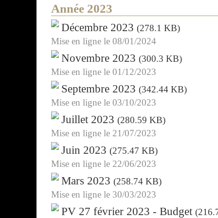
Année 2023
Décembre 2023
(278.1 KB)
Mise en ligne le 08/01/2024
Novembre 2023
(300.3 KB)
Mise en ligne le 01/12/2023
Septembre 2023
(342.44 KB)
Mise en ligne le 03/10/2023
Juillet 2023
(280.59 KB)
Mise en ligne le 21/07/2023
Juin 2023
(275.47 KB)
Mise en ligne le 22/06/2023
Mars 2023
(258.74 KB)
Mise en ligne le 30/03/2023
PV 27 février 2023 - Budget
(216.