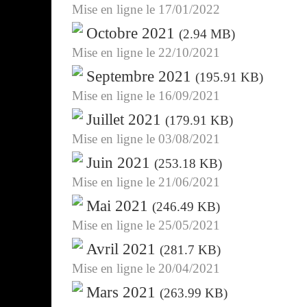
Mise en ligne le 17/01/2022
Octobre 2021
(2.94 MB)
Mise en ligne le 22/10/2021
Septembre 2021
(195.91 KB)
Mise en ligne le 16/09/2021
Juillet 2021
(179.91 KB)
Mise en ligne le 03/08/2021
Juin 2021
(253.18 KB)
Mise en ligne le 21/06/2021
Mai 2021
(246.49 KB)
Mise en ligne le 25/05/2021
Avril 2021
(281.7 KB)
Mise en ligne le 20/04/2021
Mars 2021
(263.99 KB)