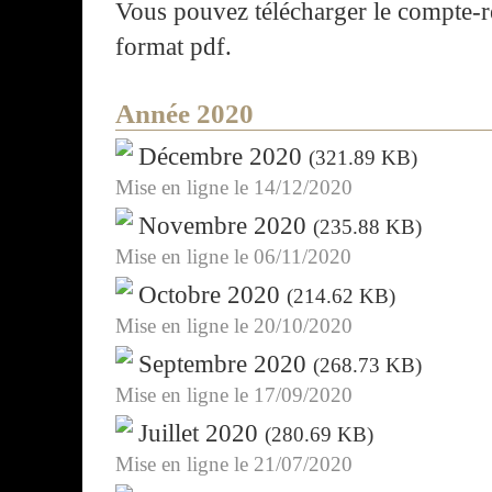
Vous pouvez télécharger le compte-r
format pdf.
Année 2020
Décembre 2020
(321.89 KB)
Mise en ligne le 14/12/2020
Novembre 2020
(235.88 KB)
Mise en ligne le 06/11/2020
Octobre 2020
(214.62 KB)
Mise en ligne le 20/10/2020
Septembre 2020
(268.73 KB)
Mise en ligne le 17/09/2020
Juillet 2020
(280.69 KB)
Mise en ligne le 21/07/2020