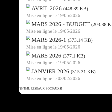
AVRIL 2026
(448.89 KB)
Mise en ligne le 19/05/2026
MARS 2026 - BUDGET
(203.88 K
Mise en ligne le 19/05/2026
MARS 2026-1
(373.14 KB)
Mise en ligne le 19/05/2026
MARS 2026
(377.1 KB)
Mise en ligne le 19/05/2026
JANVIER 2026
(315.31 KB)
Mise en ligne le 03/02/2026
[$HTML-RESEAUX-SOCIAUX$]
Tous droits réservés :