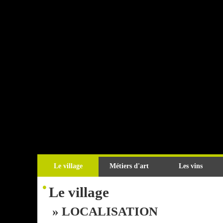
Le village
Métiers d'art
Les vins
•
Le village
» LOCALISATION