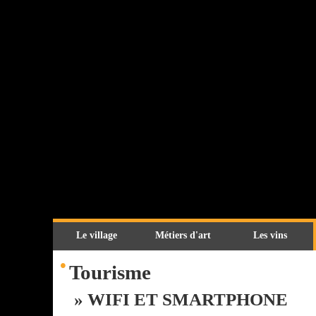
Le village
Métiers d'art
Les vins
•
Tourisme
» WIFI ET SMARTPHONE