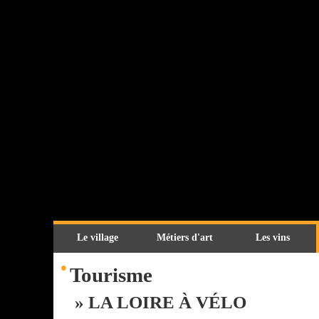
Le village
Métiers d'art
Les vins
•
Tourisme
» LA LOIRE À VÉLO