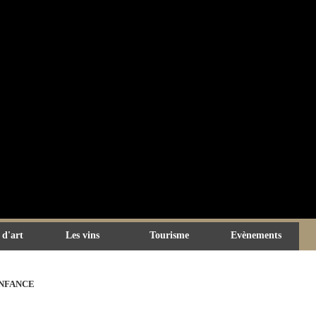
 d'art
Les vins
Tourisme
Evènements
ENFANCE