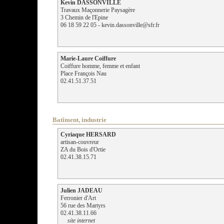
Kevin DASSONVILLE
Travaux Maçonnerie Paysagère
3 Chemin de l'Epine
06 18 59 22 05 - kevin.dassonville@sfr.fr
Marie-Laure Coiffure
Coiffure homme, femme et enfant
Place François Nau
02.41.51.37.51
Batîment, industrie
Cyriaque HERSARD
artisan-couvreur
ZA du Bois d'Ortie
02.41.38.15.71
Julien JADEAU
Ferronier d'Art
56 rue des Martyrs
02.41.38.11.66
site internet